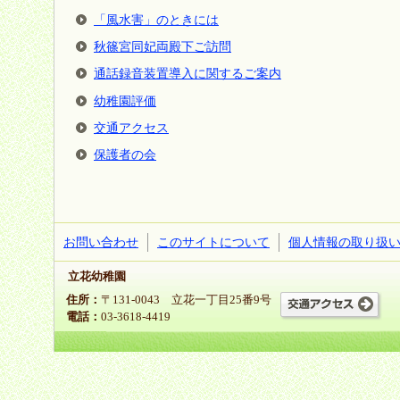
「風水害」のときには
秋篠宮同妃両殿下ご訪問
通話録音装置導入に関するご案内
幼稚園評価
交通アクセス
保護者の会
お問い合わせ
このサイトについて
個人情報の取り扱
立花幼稚園
住所：
〒131-0043 立花一丁目25番9号
電話：
03-3618-4419