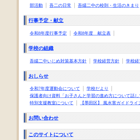
部活動
吾二の日常
吾嬬二中の校則・生活のきまり
行事予定・献立
令和8年度行事予定
令和8年度 献立表
学校の組織
吾嬬二中いじめ対策基本方針
学校経営方針
学校経
おしらせ
令和7年度運動会について
学校だより
保護者向け資料「お子さんと学習の進め方について話し
特別支援教室について
【墨田区】 風水害ガイドライ
お問い合わせ
このサイトについて