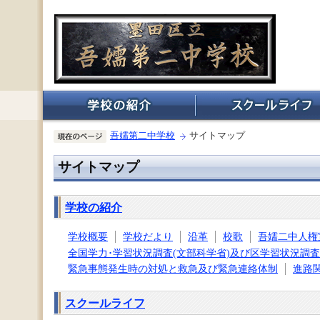
吾嬬第二中学校
サイトマップ
サイトマップ
学校の紹介
学校概要
学校だより
沿革
校歌
吾嬬二中人権
全国学力･学習状況調査(文部科学省)及び区学習状況調査
緊急事態発生時の対処と救急及び緊急連絡体制
進路
スクールライフ