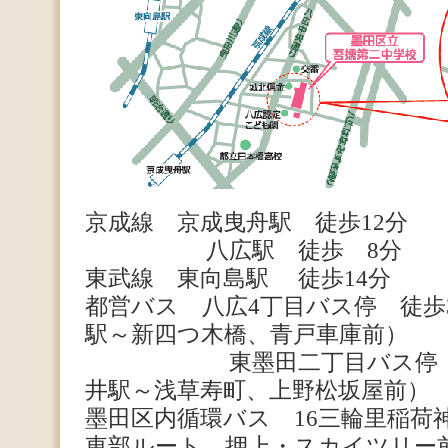
京成線 京成曳舟駅 徒歩12分
八広駅 徒歩 8分
東武線 東向島駅 徒歩14分
都営バス 八広4丁目バス停 徒歩
駅～新四つ木橋、青戸車庫前）
東墨田二丁目バス停 徒歩
井駅～浅草寿町、上野松坂屋前）
墨田区内循環バス 16三輪里稲荷
東部ルート 押上・スカイツリー