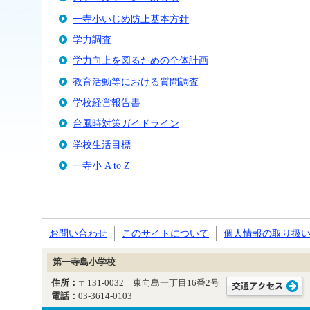
一寺小いじめ防止基本方針
学力調査
学力向上を図るための全体計画
教育活動等における質問調査
学校経営報告書
台風時対策ガイドライン
学校生活目標
一寺小 A to Z
お問い合わせ
このサイトについて
個人情報の取り扱
第一寺島小学校
住所：
〒131-0032 東向島一丁目16番2号
電話：
03-3614-0103