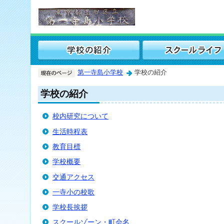
第一寺島小学校
学校の紹介
学校の紹介
校内研究について
生活時程表
教育目標
学校概要
交通アクセス
一寺小の校歌
学校長挨拶
スクールゾーン・町会名