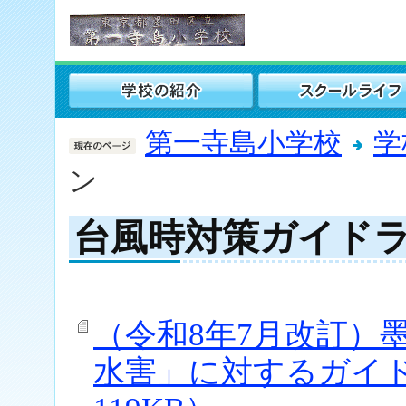
第一寺島小学校
学
ン
台風時対策ガイド
（令和8年7月改訂）
水害」に対するガイド