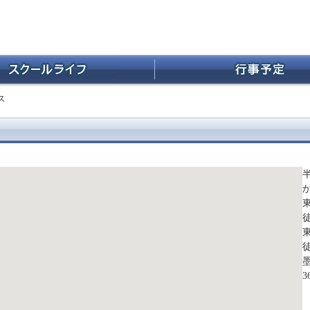
ス
墨
3