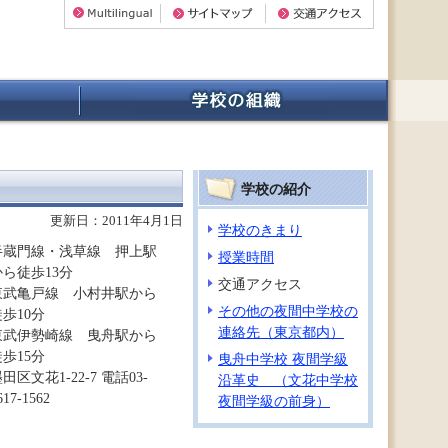
学校の紹介
更新日：2011年4月1日
学校のきまり
半蔵門線・浅草線 押上駅
授業時間
から徒歩13分
交通アクセス
東武亀戸線 小村井駅から
その他の夜間中学校の
徒歩10分
連絡先（東京都内）
東武伊勢崎線 曳舟駅から
徒歩15分
曳舟中学校 夜間学級
田区文花1-22-7 電話03-
沿革史 （文花中学校
617-1562
夜間学級の前身）