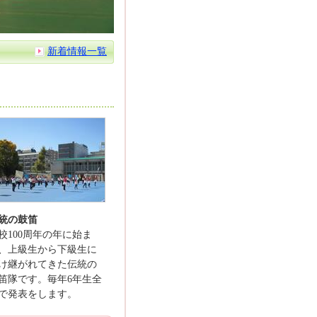
新着情報一覧
統の鼓笛
校100周年の年に始ま
、上級生から下級生に
け継がれてきた伝統の
笛隊です。毎年6年生全
で発表をします。