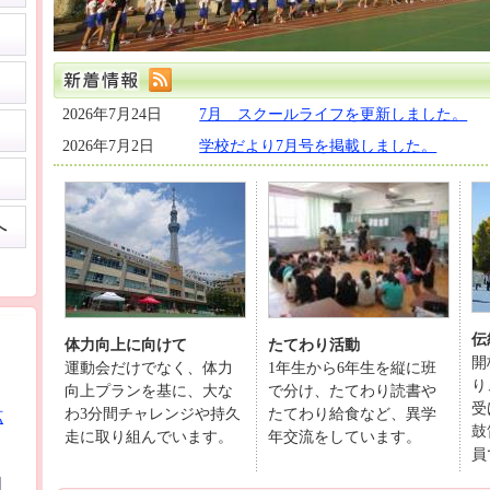
2026年7月24日
7月 スクールライフを更新しました。
2026年7月2日
学校だより7月号を掲載しました。
へ
伝
体力向上に向けて
たてわり活動
開
運動会だけでなく、体力
1年生から6年生を縦に班
り
向上プランを基に、大な
で分け、たてわり読書や
受
わ3分間チャレンジや持久
たてわり給食など、異学
拡
鼓
走に取り組んでいます。
年交流をしています。
員