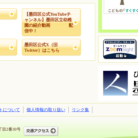
【墨田区公式YouTubeチ
ャンネル】墨田区立幼稚
園の紹介動画 配
信中！
NE
墨田区公式X（旧
Twitter）はこちら
トについて
個人情報の取り扱い
リンク集
五丁目2番30号