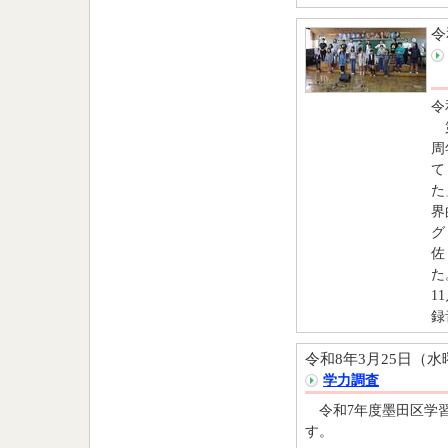
令
令
第
周
て
た
界
グ
佐
た
1
録
令和8年3月25日（水
学力調査
令和7年度墨田区学習
す。