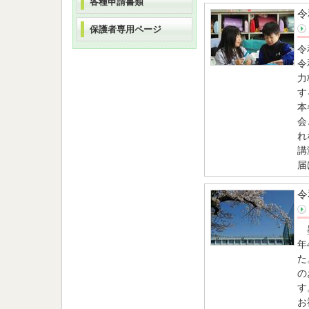
各種申請書類
令
保護者専用ページ
令
令
力
す
本
会
れ
講
届
令
墨
年
た
の
す
お