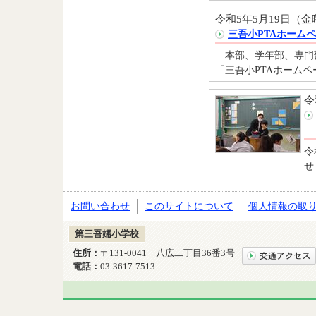
令和5年5月19日（金
三吾小PTAホーム
本部、学年部、専門
「三吾小PTAホーム
令
令
せ
お問い合わせ
このサイトについて
個人情報の取
第三吾嬬小学校
住所：
〒131-0041 八広二丁目36番3号
電話：
03-3617-7513