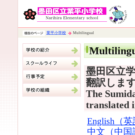
業平小学校
Multilingual
Multiling
墨田区立
翻訳しま
The Sumida
translated 
English（
中文（中国