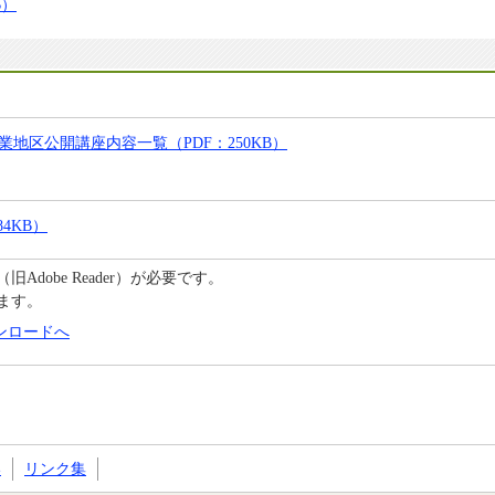
B）
地区公開講座内容一覧（PDF：250KB）
4KB）
C（旧Adobe Reader）が必要です。
ます。
のダウンロードへ
い
リンク集