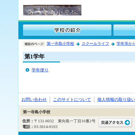
第一寺島小学校
スクールライフ
学年等か
第1学年
学年便り
お問い合わせ
このサイトについて
個人情報の取り扱
第一寺島小学校
住所：
〒131-0032 東向島一丁目16番2号
電話：
03-3614-0103