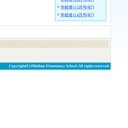
学校便り5月号(R7)
学校便り4月号(R7)
Copyright(C) Hikifune Elementary School. All rights reserved.