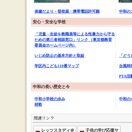
保健だより・登校届・携帯電話許可願
中和の
安心・安全な学校
「児童・生徒を教職員等による性暴力から守る
ための第三者相談窓口」リンク （東京都教育
委員会ホームページ内）
いじめ防止の基本方針と取組
「どう
学区内こども110番マップ
台風時
PTA活
中和の長い歴史と今
中和小学校の歩み
中和の
校歌
レッツスタディ＠
子供の学び応援サ