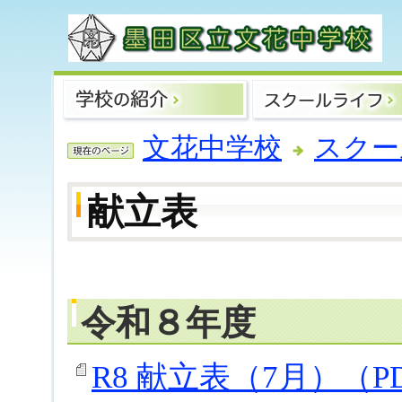
文花中学校
スクー
献立表
令和８年度
R8 献立表（7月）（PD