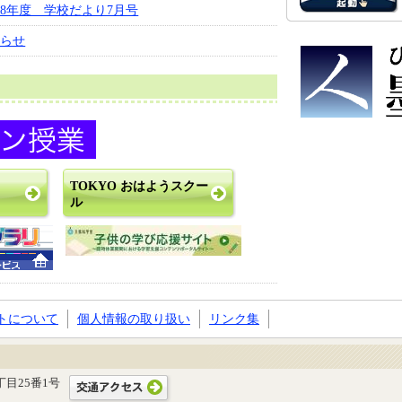
8年度 学校だより7月号
知らせ
TOKYO おはようスクー
ル
トについて
個人情報の取り扱い
リンク集
二丁目25番1号