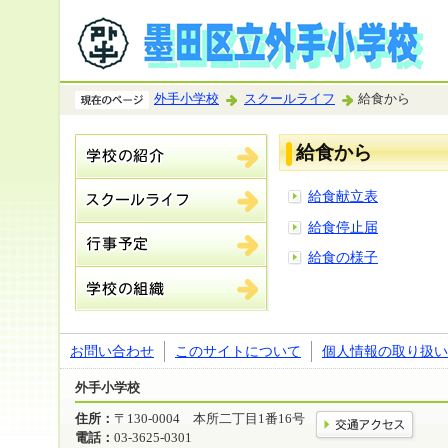
外手小学校
スクールライフ
給食から
給食から
給食献立表
給食停止届
給食の様子
お問い合わせ
このサイトについて
個人情報の取り扱い
外手小学校
住所：
〒130-0004 本所二丁目1番16号
電話：
03-3625-0301