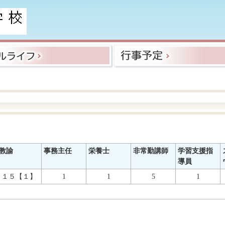
教諭
事務主任
栄養士
非常勤講師
学習支援指
導員
１５【１】
1
1
5
1