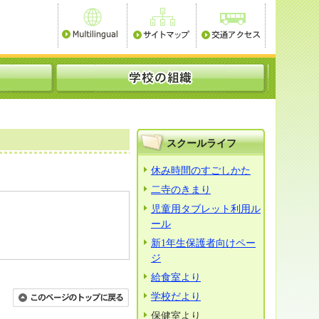
スクールライフ
休み時間のすごしかた
二寺のきまり
児童用タブレット利用ル
ール
新1年生保護者向けペー
ジ
給食室より
学校だより
保健室より