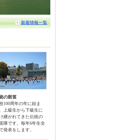
新着情報一覧
統の鼓笛
校100周年の年に始ま
、上級生から下級生に
け継がれてきた伝統の
笛隊です。毎年6年生全
で発表をします。