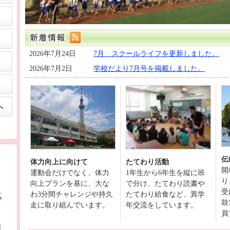
2026年7月24日
7月 スクールライフを更新しました。
2026年7月2日
学校だより7月号を掲載しました。
へ
伝
体力向上に向けて
たてわり活動
開
運動会だけでなく、体力
1年生から6年生を縦に班
り
向上プランを基に、大な
で分け、たてわり読書や
受
わ3分間チャレンジや持久
たてわり給食など、異学
拡
鼓
走に取り組んでいます。
年交流をしています。
員