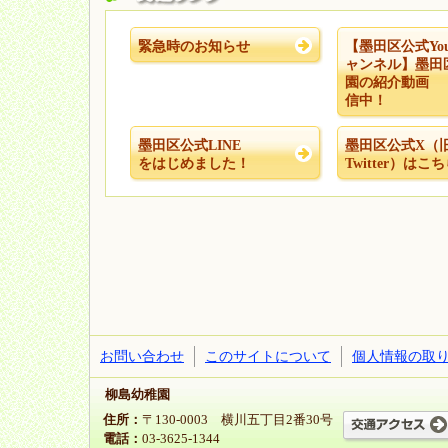
緊急時のお知らせ
【墨田区公式You
ャンネル】墨田
園の紹介動
信中！
墨田区公式LINE
墨田区公式X（
をはじめました！
Twitter）はこ
お問い合わせ
このサイトについて
個人情報の取
柳島幼稚園
住所：
〒130-0003 横川五丁目2番30号
電話：
03-3625-1344