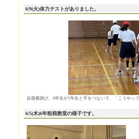
6/9(火)体力テストがありました。
反復横跳び。6年生が1年生と手をつないで、「こうやっ
6/5(木)6年租税教室の様子です。