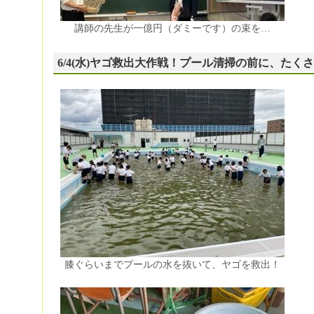
講師の先生が一億円（ダミーです）の束を…
6/4(水)ヤゴ救出大作戦！プール清掃の前に、た
膝ぐらいまでプールの水を抜いて、ヤゴを救出！