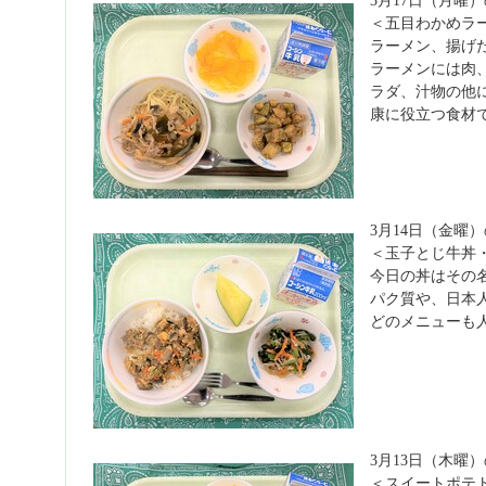
3月17日（月曜
＜五目わかめラ
ラーメン、揚げ
ラーメンには肉
ラダ、汁物の他
康に役立つ食材
3月14日（金曜
＜玉子とじ牛丼
今日の丼はその
パク質や、日本
どのメニューも
3月13日（木曜
＜スイートポテ