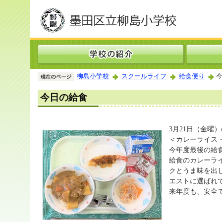
柳島小学校
スクールライフ
給食便り
今
今日の給食
3月21日（金曜
＜カレーライス・
今年度最後の給
給食のカレーラ
クとうま味を出
エストに選ばれ
来年度も、安全