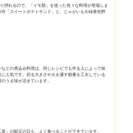
ぷり摂れるので、「イモ類」を使った色々な料理が登場しま
新作「スイートポテトサンド」と、じゃがいもや緑黄色野
ーなどの煮込み料理は、同じレシピでも作る人によって味
童に人気です。切る大きさや火を通す順番を工夫している
材のうま味が活きています。
二菜」の献立の日も、よく食べることができています。