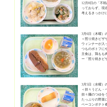
12月8日の「
っておらず、現
考えるきっかけ
3月6日（木曜）
＜照り焼きピザ
ウィンナーが入
つものポトフに
主食は、鶏もも
ー「照り焼きピ
3月5日（水曜）
＜担々うどん・
担々麺のつゆを
たっぷりの野菜
ベーコンポテト