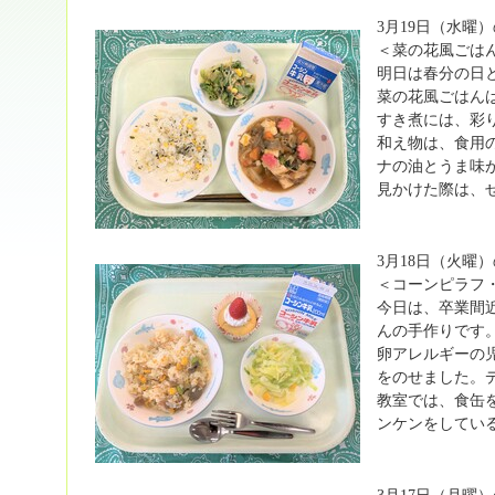
3月19日（水曜
＜菜の花風ごは
明日は春分の日
菜の花風ごはん
すき煮には、彩
和え物は、食用
ナの油とうま味
見かけた際は、
3月18日（火曜
＜コーンピラフ
今日は、卒業間
んの手作りです
卵アレルギーの
をのせました。
教室では、食缶
ンケンをしてい