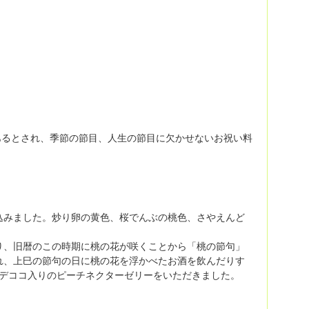
あるとされ、季節の節目、人生の節目に欠かせないお祝い料
込みました。炒り卵の黄色、桜でんぶの桃色、さやえんど
り、旧暦のこの時期に桃の花が咲くことから「桃の節句」
れ、上巳の節句の日に桃の花を浮かべたお酒を飲んだりす
タデココ入りのピーチネクターゼリーをいただきました。