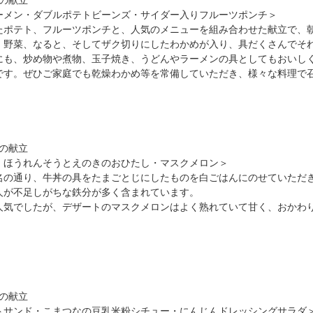
）の献立
ーメン・ダブルポテトビーンズ・サイダー入りフルーツポンチ＞
たポテト、フルーツポンチと、人気のメニューを組み合わせた献立で、
、野菜、なると、そしてザク切りにしたわかめが入り、具だくさんでそ
にも、炒め物や煮物、玉子焼き、うどんやラーメンの具としてもおいし
です。ぜひご家庭でも乾燥わかめ等を常備していただき、様々な料理で
）の献立
・ほうれんそうとえのきのおひたし・マスクメロン＞
名の通り、牛丼の具をたまごとじにしたものを白ごはんにのせていただ
人が不足しがちな鉄分が多く含まれています。
人気でしたが、デザートのマスクメロンはよく熟れていて甘く、おかわ
）の献立
トサンド・こまつなの豆乳米粉シチュー・にんじんドレッシングサラダ