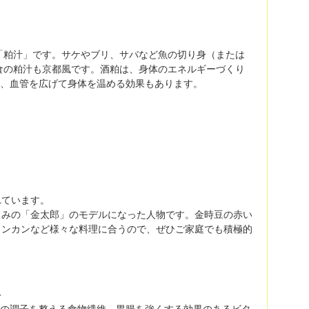
「粕汁」です。サケやブリ、サバなど魚の切り身（または
食の粕汁も京都風です。酒粕は、身体のエネルギーづくり
他、血管を広げて身体を温める効果もあります。
れています。
じみの「金太郎」のモデルになった人物です。金時豆の赤い
コンカンなど様々な料理に合うので、ぜひご家庭でも積極的
＞
かの調子を整える食物繊維、胃腸を強くする効果のあるビタ