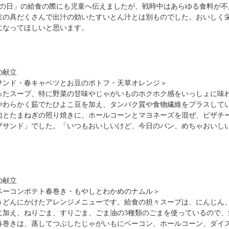
不戦の日」の給食の際にも児童へ伝えましたが、戦時中はあらゆる食料が
在の具だくさんで出汁の効いたすいとん汁とは別ものでした。おいしく
になってほしいと思います。
の献立
サンド・春キャベツとお豆のポトフ・天草オレンジ＞
ったスープ、特に野菜の甘味やじゃがいものホクホク感をいっしょに味
やわらかく茹でたひよこ豆を加え、タンパク質や食物繊維をプラスして
肉とたまねぎの照り焼きに、ホールコーンとマヨネーズを混ぜ、ピザチ
ザサンド」でした。「いつもおいしいけど、今日のパン、めちゃおいし
の献立
ベーコンポテト春巻き・もやしとわかめのナムル＞
うどんにかけたアレンジメニューです。給食の担々スープは、にんじん
に加え、ねりごま、すりごま、ごま油の3種類のごまを使っているので、
春巻きは、蒸してつぶしたじゃがいもにベーコン、ホールコーン、ダイ