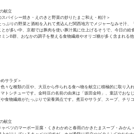
）の献立
のスパイシー焼き・えのきと野菜の炒りたまご和え・粕汁＞
たっぷりの野菜と酒粕を入れて煮込んだ関西地方でメジャーなみそ汁、
ことが多い中、京都では豚肉を使い豚汁風に仕上げるそうで、今日の給
タミンB群、おなかの調子を整える食物繊維やオリゴ糖が多く含まれる
かめサラダ＞
、色々な種類の豆や、大豆から作られる食べ物を献立に積極的に取り入
トマトシチューです。金時豆の名前の由来は「坂田金時」、童話でおな
質や食物繊維がたっぷりで栄養満点です。煮豆やサラダ、スープ、チリ
）の献立
キャベツのマーボー豆腐・くきわかめと春雨のかきたまスープ・みかん
倍値上がりしているキャベツですが、カゼ予防に役立つビタミンCやおな