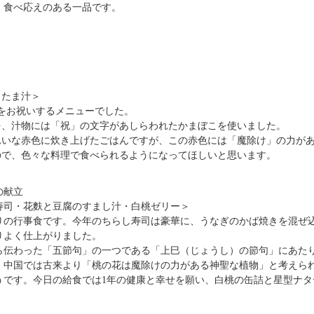
、食べ応えのある一品です。
きたま汁＞
をお祝いするメニューでした。
を、汁物には「祝」の文字があしらわれたかまぼこを使いました。
れいな赤色に炊き上げたごはんですが、この赤色には「魔除け」の力が
ので、色々な料理で食べられるようになってほしいと思います。
の献立
寿司・花麩と豆腐のすまし汁・白桃ゼリー＞
祭りの行事食です。今年のちらし寿司は豪華に、うなぎのかば焼きを混ぜ
りよく仕上がりました。
から伝わった「五節句」の一つである「上巳（じょうし）の節句」にあた
。中国では古来より「桃の花は魔除けの力がある神聖な植物」と考えら
うです。今日の給食では1年の健康と幸せを願い、白桃の缶詰と星型ナ