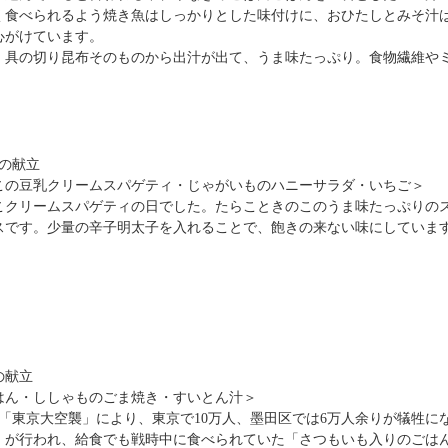
く食べられるよう焼き魚はしっかりとした味付けに、おひたしとみそ汁
心がけています。
、具の切り昆布そのものから出汁が出て、うま味たっぷり。食物繊維や
）の献立
この豆乳クリームスパゲティ・じゃがいものハニーサラダ・いちご＞
こクリームスパゲティの日でした。たらこときのこのうま味たっぷりの
スです。少量の辛子明太子を入れることで、飽きの来ない味にしていま
の献立
はん・ししゃものごま焼き・すいとん汁＞
0日の「東京大空襲」により、東京で10万人、墨田区では6万人余りが犠
」が行われ、給食でも戦時中に食べられていた「さつもいも入りのごは