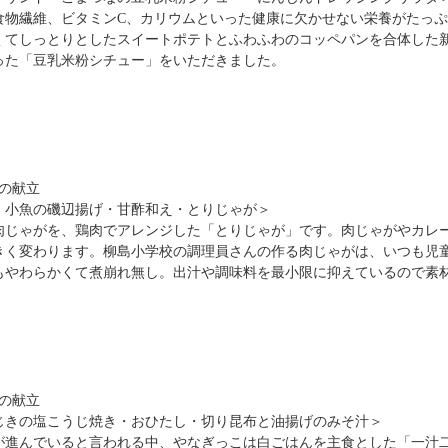
食物繊維、ビタミンC、カリウムといった健康に欠かせない栄養がたっ
くてしっとりとしたスイートポテトとふわふわのコッペパンを合体した
った「豆乳米粉シチュー」をいただきました。
）の献立
・小魚の磯辺揚げ・甘酢和え・とりじゃが＞
肉じゃがを、鶏肉でアレンジした「とりじゃが」です。肉じゃがやカレ
きく変わります。柳島小学校の調理員さんの作る肉じゃがは、いつも児
もやわらかくて煮崩れ無し。出汁や調味料を最小限に抑えているので素
）の献立
じきの塩こうじ焼き・おひたし・切り昆布と油揚げのみそ汁＞
が進んでいると言われる中、やなぎっこは白ごはんを主食とした「一汁