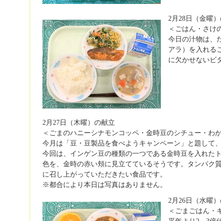
2月28日（金曜
＜ごはん・さけ
今日の汁物は、
アラ）を入れる
に欠かせないビ
2月27日（木曜）の献立
＜ごまのハニーシナモンコッペ・金時豆のシチュー・わ
今月は「豆・豆製品を食べようキャンペーン」と題して
今回は、インゲン豆の種類の一つである金時豆を入れた
色を、金時の赤い頬に見立てているそうです。タンパク
に召し上がっていただきたい食品です。
※都合により本日は写真はありません。
2月26日（水曜
＜ごまごはん・
平年より2～3