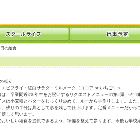
日の給食
）の献立
エビフライ・紅白サラダ・ミルメーク（ココア or いちご）＞
食は、卒業間近の6年生をお祝いするリクエストメニューの第2弾、6年1
イスは小麦粉とバターをじっくり炒めて、ルーから手作りします。また
し、残りの半分は具として形を残して仕上げます。定番メニューだから
て嬉しく思います。
でおいしい給食を提供できるよう、準備を整えて参ります。今後も学校