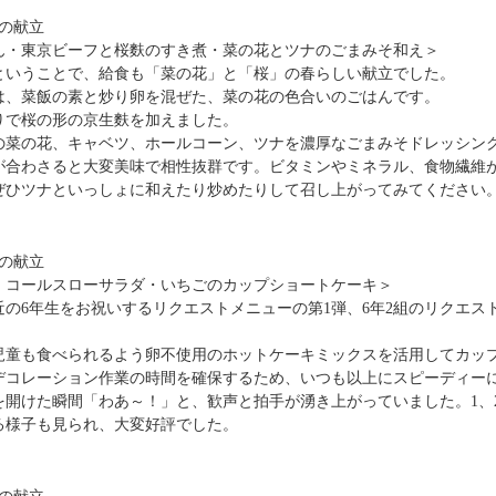
）の献立
ん・東京ビーフと桜麩のすき煮・菜の花とツナのごまみそ和え＞
ということで、給食も「菜の花」と「桜」の春らしい献立でした。
は、菜飯の素と炒り卵を混ぜた、菜の花の色合いのごはんです。
りで桜の形の京生麩を加えました。
の菜の花、キャベツ、ホールコーン、ツナを濃厚なごまみそドレッシン
が合わさると大変美味で相性抜群です。ビタミンやミネラル、食物繊維
ぜひツナといっしょに和えたり炒めたりして召し上がってみてください
）の献立
・コールスローサラダ・いちごのカップショートケーキ＞
近の6年生をお祝いするリクエストメニューの第1弾、6年2組のリクエ
。
児童も食べられるよう卵不使用のホットケーキミックスを活用してカッ
デコレーション作業の時間を確保するため、いつも以上にスピーディー
を開けた瞬間「わあ～！」と、歓声と拍手が湧き上がっていました。1、
る様子も見られ、大変好評でした。