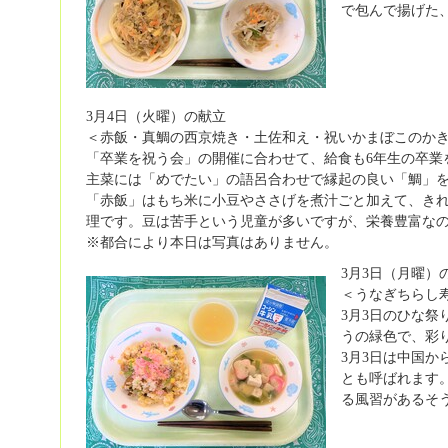
で包んで揚げた
3月4日（火曜）の献立
＜赤飯・真鯛の西京焼き・土佐和え・祝いかまぼこのか
「卒業を祝う会」の開催に合わせて、給食も6年生の卒業
主菜には「めでたい」の語呂合わせで縁起の良い「鯛」
「赤飯」はもち米に小豆やささげを煮汁ごと加えて、き
理です。豆は苦手という児童が多いですが、栄養豊富な
※都合により本日は写真はありません。
3月3日（月曜）
＜うなぎちらし
3月3日のひな
うの緑色で、彩
3月3日は中国
とも呼ばれます
る風習があるそ