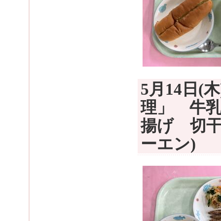
5月14日
理」 牛
揚げ 切干
ーエン)