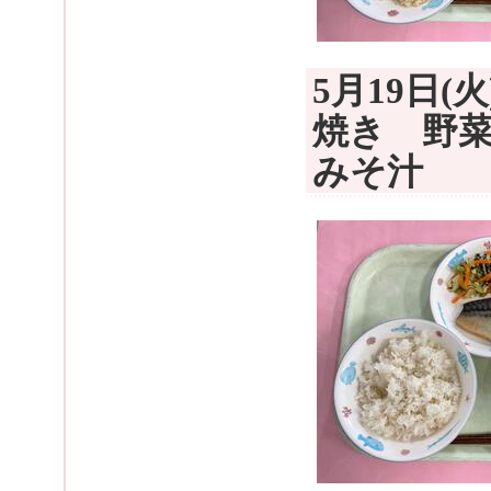
5月19日
焼き 野
みそ汁