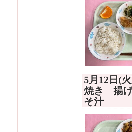
5月12日
焼き 揚
そ汁