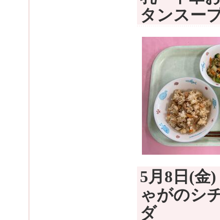
タンスー
5月8日(
ゃがのシ
ダ