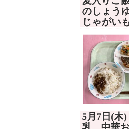
麦入りご
のしょう
じゃがい
5月7日(
乳 中華