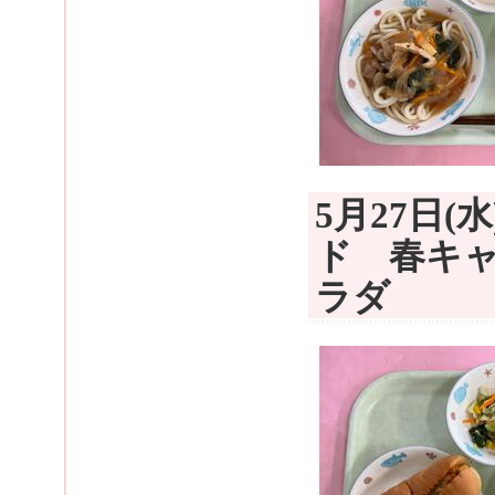
5月27日
ド 春キ
ラダ