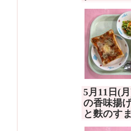
5月11日
の香味揚
と麩のす