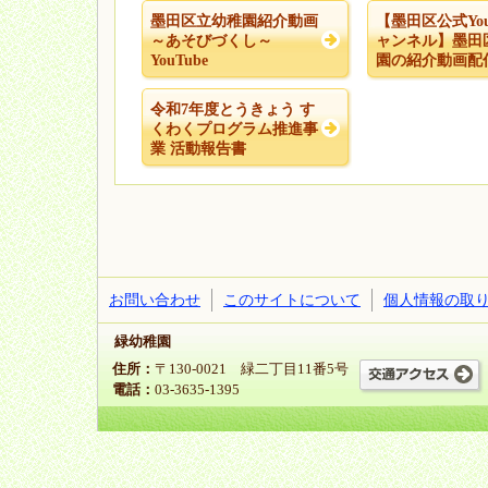
墨田区立幼稚園紹介動画
【墨田区公式You
～あそびづくし～
ャンネル】墨田
YouTube
園の紹介動画配
令和7年度とうきょう す
くわくプログラム推進事
業 活動報告書
お問い合わせ
このサイトについて
個人情報の取
緑幼稚園
住所：
〒130-0021 緑二丁目11番5号
電話：
03-3635-1395